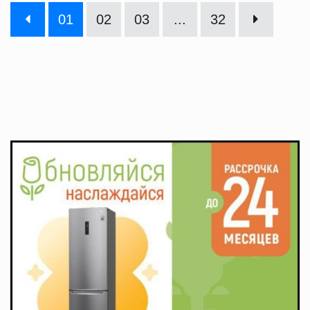
01
02
03
...
32