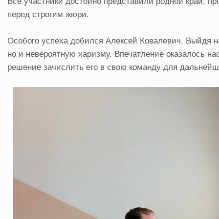
Все участники достойно представили родной край, п
перед строгим жюри.
Особого успеха добился Алексей Ковалевич. Выйдя на
но и невероятную харизму. Впечатление оказалось н
решение зачислить его в свою команду для дальнейше