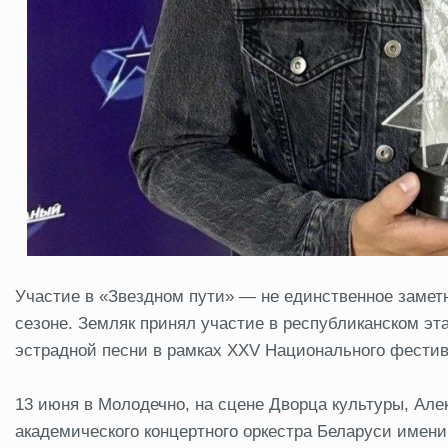
Участие в «Звездном пути» — не единственное замет
сезоне. Земляк принял участие в республиканском эт
эстрадной песни в рамках XXV Национального фестив
13 июня в Молодечно, на сцене Дворца культуры, Ал
академического концертного оркестра Беларуси имени