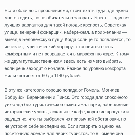
Если облачно с прояснениями, стоит ехать туда, где нужно
много ходить, но не обязательно загорать. Брест — один из
лучших вариантов для такой погоды: крепость, Советская
улица, вечерний фонарщик, набережная, а при желании —
выезд в Беловежскую пущу. Когда солнце то появляется, то
исчезает, туристический маршрут становится очень
комфортным и не превращается в марафон по жаре. К тому
же двум путешественникам здесь есть из чего выбрать,
если речь заходит о ночлеге. Разное по уровню комфорта
жилье потянет от 60 до 1140 рублей.
В эту же категорию хорошо попадают Гомель, Могилев,
Бобруйск, Барановичи и Пинск. Это города для спокойного
уик-энда без туристического ажиотажа: парки, набережные,
исторические улицы, локальные кафе, короткие прогулки и
ощущение, что ты выбрался из привычной обстановки, но
не устроил себе экспедицию. Если говорить о ценах на
посуточную аренду для двоих туристов, то в Гомеле она