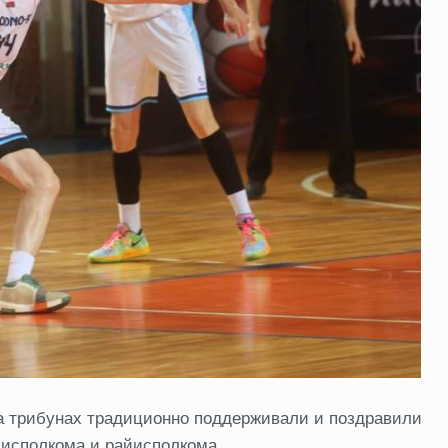
 трибунах традиционно поддерживали и поздравили
лисполкома и райисполкома.