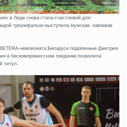
ия» в Лиде снова стала счастливой для
андой триумфально выступила мужская, завоевав
 BETERA-чемпионата Беларуси подопечные Дмитрия
рия в бескомпромиссном поединке позволила
й титул.