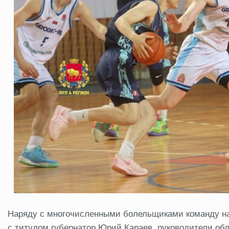
Наряду с многочисленными болельщиками команду на
с титулом губернатор Юрий Караев, руководители об