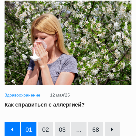
Здравоохранение
12 мая'25
Как справиться с аллергией?
01
02
03
...
68