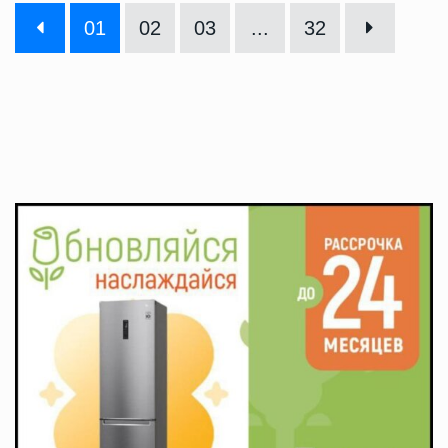
01
02
03
...
32