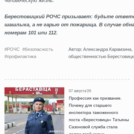
человеческую жизнь.
Б
ерестовицкий РОЧС призывает: будьте ответ
шашлыка, а не гарью от пожарища. В случае обн
номерам 101 или 112.
#РОЧС
#безопасность
Автор: Александра Карамзина, 
#профилактика
общественностью Берестовиц
07 августа'26
Профессия как призвание.
Почему для старшего
инспектора таможенного
поста «Берестовица» Татьяны
Сазоновой служба стала
делом всей жизни