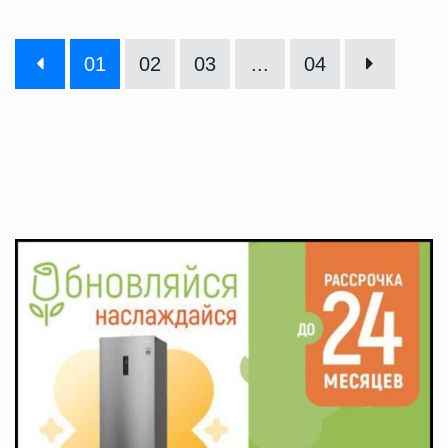
01
02
03
...
04