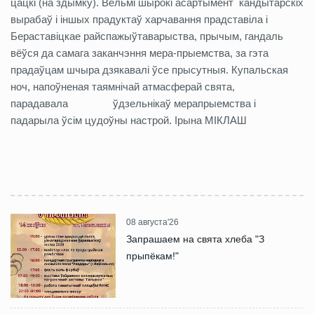
цацкі (на здымку). Вельмі шырокі асартымент кандытарскіх
вырабаў і іншых прадуктаў харчавання прадставіла і
Бераставіцкае райспажыўтаварыства, прычым, гандаль
вёўся да самага заканчэння мера-прыемства, за гэта
прадаўцам шчыра дзякавалі ўсе прысутныя. Купальская
ноч, напоўненая таямнічай атмасферай свята,
парадавала ўдзельнікаў мерапрыемства і
падарыла ўсім цудоўны настрой. Ірына МІКЛАШ
08 августа'26
Запрашаем на свята хлеба "З
прыпёкам!"