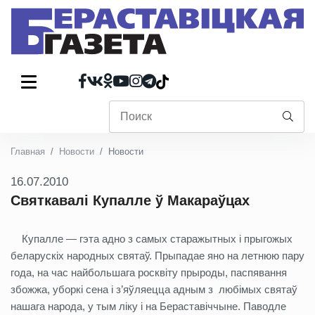
Главная
Новости
Новости
16.07.2010
Святкавалі Купалле ў Макараўцах
Купалле — гэта адно з самых старажытных і прыгожых
беларускіх народных святаў. Прыпадае яно на летнюю пару
года, на час найбольшага росквіту прыроды, паспявання
збожжа, уборкі сена і з’яўляецца адным з любімых святаў
нашага народа, у тым ліку і на Бераставіччыне. Паводле