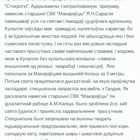
“Стокроткі”. Адкрываючы тэатралізаваную праграму,
намеснік старшыні СВК “Макараўцы” Я.Ч.Сарасек
павіншаваў усіх са святам і пажадаў цудоўнага адпачынку.
Купалле заўсёды мае грамадскі, калектыўны характар, бо
ў ім ўдзельнічае мноства людзей. Не абыходзіцца яно і без
сумеснага пачастунку. І на гэты раз мясцовыя гаспадыні
частавалі прысутных сваімі найлепшымі стравамі. І вядома,
якое ж Купалле без купальскага вогнішча –сімвала
ачышчэння ад розных хваробаў і няшчасцяў. Яно
палыхала за Макараўцамі вышынёй больш за 3 метры.
Потым свята працягвалася дыскатэкай, на якую кіраўніцтва
гаспадаркі спецыяльна запрасіла ансамбль з Гродна. Як
расказала намеснік старшыні СВК “Макараўцы” па
ідэалагічнай рабоце А.М.Капіца, было зроблена ўсё, каб
свята ўдалося і прынесла задавальненне прысутным.
Спецыяльна былі запрошаны на выязны гандаль
індывідуальныя прадпрымальнікі, якія прывезлі поп-корн,
салодкую вату, паветраныя шары і шматлікія дзіцячыя