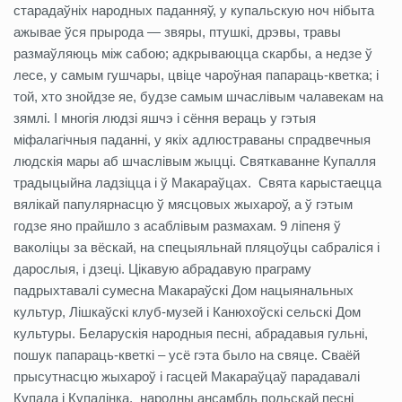
старадаўніх народных паданняў, у купальскую ноч нібыта
ажывае ўся прырода — звяры, птушкі, дрэвы, травы
размаўляюць між сабою; адкрываюцца скарбы, а недзе ў
лесе, у самым гушчары, цвіце чароўная папараць-кветка; і
той, хто знойдзе яе, будзе самым шчаслівым чалавекам на
зямлі. І многія людзі яшчэ і сёння вераць у гэтыя
міфалагічныя паданні, у якіх адлюстраваны спрадвечныя
людскія мары аб шчаслівым жыцці. Святкаванне Купалля
традыцыйна ладзіцца і ў Макараўцах. Свята карыстаецца
вялікай папулярнасцю ў мясцовых жыхароў, а ў гэтым
годзе яно прайшло з асаблівым размахам. 9 ліпеня ў
ваколіцы за вёскай, на спецыяльнай пляцоўцы сабраліся і
дарослыя, і дзеці. Цікавую абрадавую праграму
падрыхтавалі сумесна Макараўскі Дом нацыянальных
культур, Лішкаўскі клуб-музей і Канюхоўскі сельскі Дом
культуры. Беларускія народныя песні, абрадавыя гульні,
пошук папараць-кветкі – усё гэта было на свяце. Сваёй
прысутнасцю жыхароў і гасцей Макараўцаў парадавалі
Купала і Купалінка, народны ансамбль польскай песні