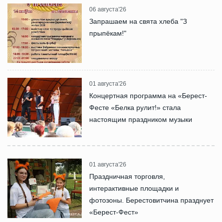
06 августа'26
Запрашаем на свята хлеба "З
прыпёкам!"
01 августа'26
Концертная программа на «Берест-
Фесте «Белка рулит!» стала
настоящим праздником музыки
01 августа'26
Праздничная торговля,
интерактивные площадки и
фотозоны. Берестовитчина празднует
«Берест-Фест»