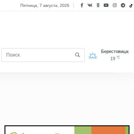
полях Берестовицкого района чествовали лидеров уборочной камп
пятница, 7 августа, 2026
Берестовица:
°C
19