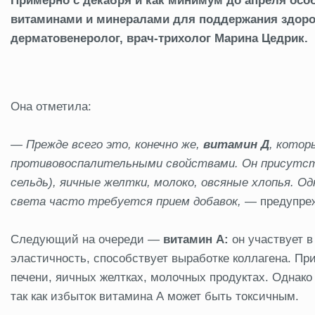
Примерно с декабря и как минимум до апреля ос
витаминами и минералами для поддержания здоров
дерматовенеролог, врач-трихолог Марина Цедрик.
Она отметила:
— Прежде всего это, конечно же,
витамин Д
, котор
противовоспалительными свойствами. Он присутств
сельдь), яичные желтки, молоко, овсяные хлопья. Од
света часто требуется прием добавок,
— предупреж
Следующий на очереди —
витамин А:
он участвует в
эластичность, способствует выработке коллагена. При
печени, яичных желтках, молочных продуктах. Однак
так как избыток витамина А может быть токсичным.