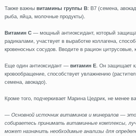
Также важны
витамины группы B
: B7 (семена, авокад
рыба, яйца, молочные продукты).
Витамин С
— мощный антиоксидант, который защища
радикалами, участвует в выработке коллагена, спосо
кровеносных сосудов. Вводите в рацион цитрусовые, к
Еще один антиоксидант —
витамин E
. Он защищает к
кровообращение, способствует увлажнению (раститель
семена, авокадо).
Кроме того, подчеркивает Марина Цедрик, не менее
— Основной источник витаминов и минералов — это 
собираетесь принимать витаминные комплексы, луч
может назначить необходимые анализы для опреде