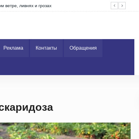
м ветре, ливнях и грозах
Вор
Реклама
Контакты
Обращения
аскаридоза