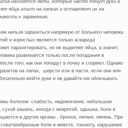
риска находятся дети, которые часто тянут руки в
сят яйца глист на лапках и оставляют их на
ивести к заражению.
ом нельзя заразиться напрямую от больного человека
тей и взрослых является только аскарида
ет паразитировать, но не выделяет яйца, а значит,
ловека развивается только после попадания в
осле того, как они попадут в почву и созреют. Однако
азитов на лапах, шерсти или в пасти, если они ели
бязательно мойте руки и не давайте им облизывать
омы болезни: слабость, недомогание, небольшое
 сухой кашель, иногда с мокротой, одышка, боли в
щаются в другие органы - бронхи, легкие, печень. При
схваткообразные боли в животе, тошноту, нарушение