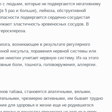
ю с людьми, которые не подвергаются негативному
в 5 раз и больше), лейкоза, обструктивной
 опасности подвергается сердечно-сосудистая
ижают эластичность кровеносных сосудов. В
теросклероза.
мозга, возникающее в результате регулярного
чиной инсульта, поражения нервной системы или
е никотин угнетает нервную систему. Из-за этого
вные боли, тошнота, головокружения, аллергии.
инов табака, становятся апатичными, вялыми,
тельными, чрезмерно активными, им бывает трудно
ение для здоровья и жизни еще не родившегося
и вредные вещества проникают не только в кровь