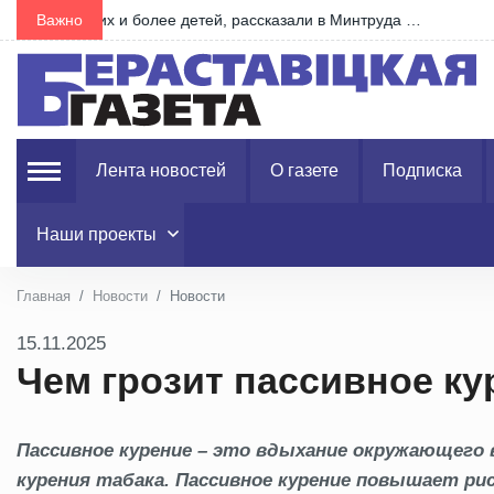
 …
Важно
В Беларуси намолотили более 6 миллионов тонн з
Лента новостей
О газете
Подписка
Наши проекты
Главная
Новости
Новости
15.11.2025
Чем грозит пассивное ку
Пассивное курение – это вдыхание окружающего 
курения табака. Пассивное курение повышает ри