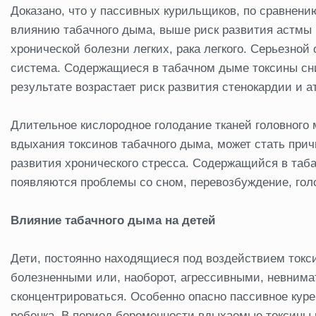
Доказано, что у пассивных курильщиков, по сравнени
влиянию табачного дыма, выше риск развития астмы (
хронической болезни легких, рака легкого. Серьезной
система. Содержащиеся в табачном дыме токсины сн
результате возрастает риск развития стенокардии и а
Длительное кислородное голодание тканей головного 
вдыхания токсинов табачного дыма, может стать при
развития хронического стресса. Содержащийся в табак
появляются проблемы со сном, перевозбуждение, голо
Влияние табачного дыма на детей
Дети, постоянно находящиеся под воздействием токс
болезненными или, наоборот, агрессивными, невнима
сконцентрироваться. Особенно опасно пассивное кур
ребенка. В период беременности вдыхаемые токсины 