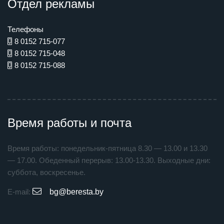
Отдел рекламы
Телефоны
8 0152 715-077
8 0152 715-048
8 0152 715-088
Время работы и почта
Время работы: понедельник-пятница 8.30 — 13.00 и 13.30
— 17.00. Обеденный перерыв: 13.00-13.30. Выходные дни:
суббота, воскресенье.
E-mail:
bg@beresta.by