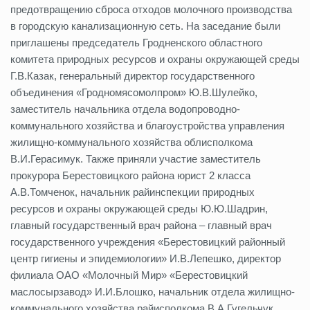
предотвращению сброса отходов молочного производства
в городскую канализационную сеть. На заседание были
приглашены председатель Гродненского областного
комитета природных ресурсов и охраны окружающей среды
Г.В.Казак, генеральный директор государственного
объединения «Гродномясомолпром» Ю.В.Шулейко,
заместитель начальника отдела водопроводно-
коммунального хозяйства и благоустройства управления
жилищно-коммунального хозяйства облисполкома
В.И.Герасимук. Также приняли участие заместитель
прокурора Берестовицкого района юрист 2 класса
А.В.Томченок, начальник райинспекции природных
ресурсов и охраны окружающей среды Ю.Ю.Шадрин,
главный государственный врач района – главный врач
государственного учреждения «Берестовицкий районный
центр гигиены и эпидемиологии» И.В.Лепешко, директор
филиала ОАО «Молочный Мир» «Берестовицкий
маслосырзавод» И.И.Блошко, начальник отдела жилищно-
коммунального хозяйства райисполкома В.А.Гугельчук,