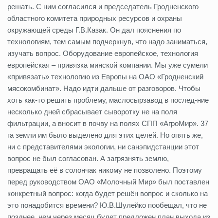
решать. С ним согласился и председатель Гродненского
областного комитета природных ресурсов и охраны
окружающей среды Г.В.Казак. Он дал пояснения по
технологиям, тем самым подчеркнув, что надо заниматься,
изучать вопрос. Оборудование европейское, технология
европейская – привязка минской компании. Мы уже сумели
«привязать» технологию из Европы на ОАО «Гродненский
мясокомбинат». Надо идти дальше от разговоров. Чтобы
хоть как-то решить проблему, маслосырзавод в послед-ние
несколько дней сбрасывает сыворотку не на поля
фильтрации, а вносит в почву на полях СПП «АгроМир». 37
га земли им было выделено для этих целей. Но опять же,
ни с представителями экологии, ни санэпидстанции этот
вопрос не был согласован. А загрязнять землю,
превращать её в солончак никому не позволено. Поэтому
перед руководством ОАО «Молочный Мир» был поставлен
конкретный вопрос: когда будет решён вопрос и сколько на
это понадобится времени? Ю.В.Шулейко пообещал, что не
позднее, чем через месяц будет предложен план выхода из