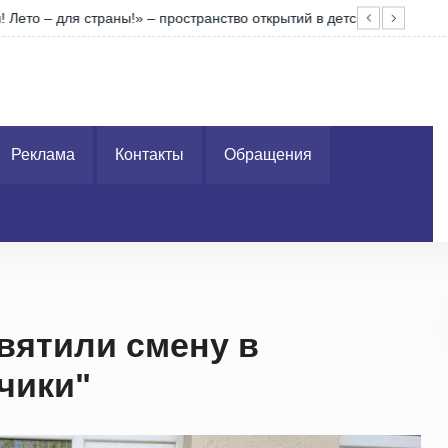
во открытий в детском лагере «Берестовицкий»
Отк
Реклама
Контакты
Обращения
вятили смену в
чики"