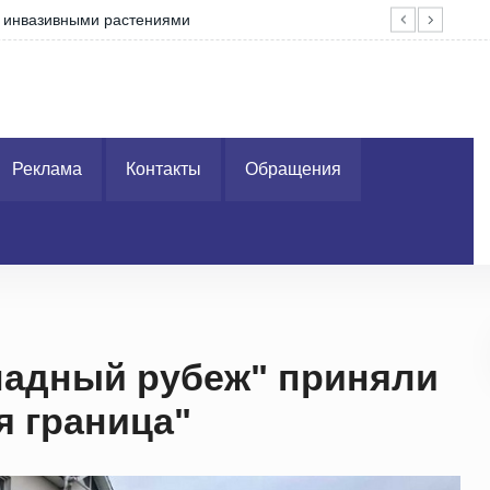
у в манипуляциях на границе с Беларусью
Пог
Реклама
Контакты
Обращения
падный рубеж" приняли
я граница"