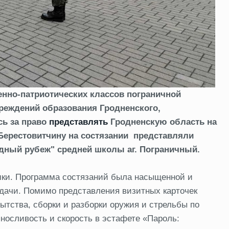
нно-патриотических классов пограничной
чреждений образования Гродненского,
сь за право
представлять
Гродненскую область на
 Берестовитчину на состязании представляли
адный рубеж" средней школы аг. Пограничный.
шки. Программа состязаний была насыщенной и
тдачи. Помимо представления визитных карточек
ытства, сборки и разборки оружия и стрельбы по
осливость и скорость в эстафете «Пароль: