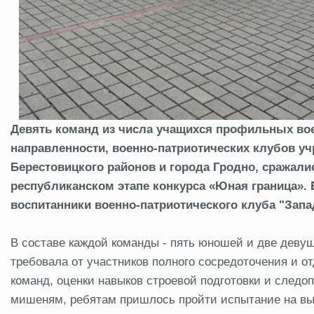
Девять команд из числа учащихся профильных вое
направленности, военно-патриотических клубов у
Берестовицкого районов и города Гродно, сражали
республиканском этапе конкурса «Юная граница».
воспитанники военно-патриотического клуба "Зап
В составе каждой команды - пять юношей и две деву
требовала от участников полного сосредоточения и о
команд, оценки навыков строевой подготовки и следоп
мишеням, ребятам пришлось пройти испытание на вын