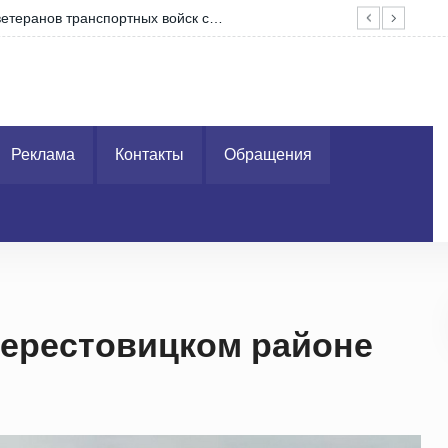
ля тружеников
Ярк
Реклама
Контакты
Обращения
ерестовицком районе