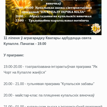
11 ліпеня ў аграгарадку Кватары адбудецца свята
Купалле. Пачатак - 19.00
У праграме:
19.00-20.00 - тэатралізавана-інтэрактыўная праграма "Як
Чорт на Купалле жаніўся"
20.00 - 21.00 - гульнявая праграма "Купальскія забавы"
20.00 - майстар-клас па пляценню купальскіх вяночкаў
21.00 - 01.00 - купальскае дыска з інтэрактыўнай праграмай