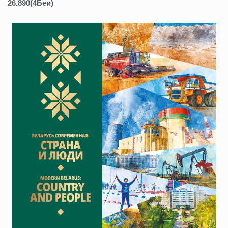
26.890(4Беи)