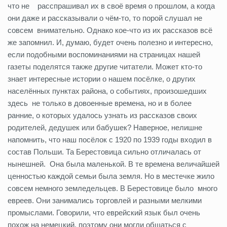
что не расспрашивал их в своё время о прошлом, а когда
они даже и рассказывали о чём-то, то порой слушал не
совсем внимательно. Однако кое-что из их рассказов всё
же запомнил. И, думаю, будет очень полезно и интересно,
если подобными воспоминаниями на страницах нашей
газеты поделятся также другие читатели. Может кто-то
знает интересные истории о нашем посёлке, о других
населённых пунктах района, о событиях, произошедших
здесь не только в довоенные времена, но и в более
ранние, о которых удалось узнать из рассказов своих
родителей, дедушек или бабушек? Наверное, нелишне
напомнить, что наш посёлок с 1920 по 1939 годы входил в
состав Польши. Та Берестовица сильно отличалась от
нынешней. Она была маленькой. В те времена величайшей
ценностью каждой семьи была земля. Но в местечке жило
совсем немного земледельцев. В Берестовице было много
евреев. Они занимались торговлей и разными мелкими
промыслами. Говорили, что еврейский язык был очень
похож на немецкий, поэтому они могли общаться с