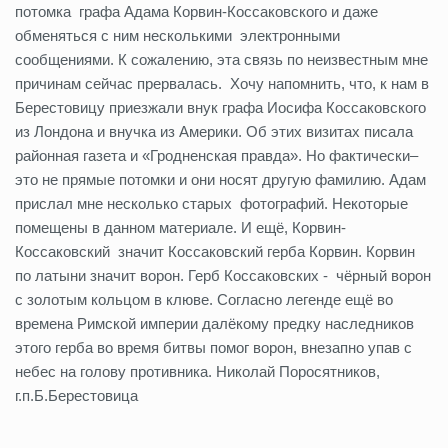
потомка графа Адама Корвин-Коссаковского и даже
обменяться с ним несколькими электронными
сообщениями. К сожалению, эта связь по неизвестным мне
причинам сейчас прервалась. Хочу напомнить, что, к нам в
Берестовицу приезжали внук графа Иосифа Коссаковского
из Лондона и внучка из Америки. Об этих визитах писала
районная газета и «Гродненская правда». Но фактически–
это не прямые потомки и они носят другую фамилию. Адам
прислал мне несколько старых фотографий. Некоторые
помещены в данном материале. И ещё, Корвин-
Коссаковский значит Коссаковский герба Корвин. Корвин
по латыни значит ворон. Герб Коссаковских - чёрный ворон
с золотым кольцом в клюве. Согласно легенде ещё во
времена Римской империи далёкому предку наследников
этого герба во время битвы помог ворон, внезапно упав с
небес на голову противника. Николай Поросятников,
г.п.Б.Берестовица