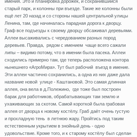
имения. Это и планировка дорожек, и сохранившийся
старый парк, и колонны при въезде. Такие же колонны были
ещё лет 20 назад и со стороны нашей центральной улицы
Ленина, там, где начиналась парадная дорога к дворцу.
Граф все подъезды к своему дворцу обсаживал деревьями.
Аллеи высаживались с чередованием разных пород
деревьев. Правда, рядом с имением чаще всего сажали
липы – видимо потому, что в имении была пасека. Аллеи
сходились примерно там, где теперь расположена контора
нынешнего «АгроМира». Тут был рабочий въезд в имение.
Эти аллеи частично сохранились, а одна из них даже дала
название новой улице - Каштановой. Это самая длинная
аллея, она вела в д.Полежино, где тоже был построен
барак для работников, обрабатывающих там землю и
ухаживающих за скотом. Самой короткой была грабовая
аллея от дворца к новому костёлу. Граб даёт очень густую
и прохладную тень в летнюю жару. Пройтись под таким
естественным укрытием в знойный день - одно
удовольствие. Кроме того, и к старому костёлу был сделан