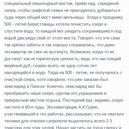
специальный пешеходный мостик, прямо над серединой
озера, чтобы графской семье не приходилось добираться
туда через общий мост мимо мельницы. Когда к празднику
500 - летия Берестовицы хотели почистить озеро и
спустили воду, то каждый мог увидеть сохранившиеся под
водой два ряда свай от этого моста. Говорят, что эти сваи
так крепко забиты и так хорошо сохранились, что даже
экскаватор не смог их вытянуть. Возможно, когда-то их
достанут как историческую ценность, ведь это настоящий
морёный дуб, скорее всего, не одну сотню лет
находящийся в воде. Тогда на 500 - летие, не получилось с
очисткой озера, хотя говорили, что уже заказан был
земснаряд в Пинске. Конечно, земснаряд мог бы
преобразить наше озеро, сделав его украшением и
прекрасным местом отдыха. Последний раз, видимо, озеро
чистили в 60-е годы. Экскаваторщик А.К.Гурин,
участвовавший в тех работах, рассказывал, что не хватало
техники для отвозки сапропеля выделялось всего 2-3
трактора для этих целей. Начал чистить он тогда сверху и