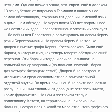
немцами. Однако позже я узнал, что евреи ещё в далёком
13 веке убегали от погромов в Германии и нашли у нас
землю обетованную, сохранив тот древний немецкий язык
в домашнем обиходе. Но через почти 600 лет погромы всё
же настигли их здесь, превратившись в ужасный холокауст.
До войны вся Берестовица размещалась на левом берегу
речки Берестовичанки. На правом берегу был только
дворец и имение графа Корвин-Коссаковского. Были ещё
бараки, в которых жил, как теперь говорят, обслуживающий
персонал. Эти бараки и тогда, и сейчас называют на
польский манер чвараками (по-польски czworak –барак
для четырёх батрацких семей). Дворец был построен в
итальянском средневековом стиле с замечательной
отделкой внутри. Во время войны он был почти полностью
разрушен, иными словами, от дворца не осталось ничего,
кроме фундамента. На нём и построили старую
поликлинику. Кстати, на территории нашей районной
больницы сохранился в какой-то мере стиль того графского