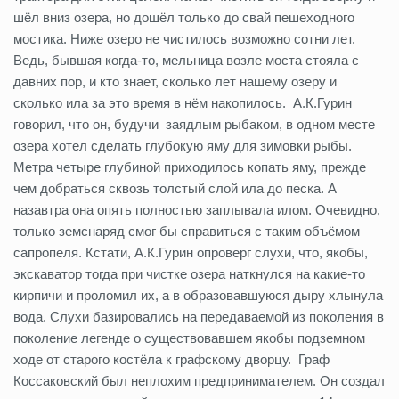
шёл вниз озера, но дошёл только до свай пешеходного
мостика. Ниже озеро не чистилось возможно сотни лет.
Ведь, бывшая когда-то, мельница возле моста стояла с
давних пор, и кто знает, сколько лет нашему озеру и
сколько ила за это время в нём накопилось. А.К.Гурин
говорил, что он, будучи заядлым рыбаком, в одном месте
озера хотел сделать глубокую яму для зимовки рыбы.
Метра четыре глубиной приходилось копать яму, прежде
чем добраться сквозь толстый слой ила до песка. А
назавтра она опять полностью заплывала илом. Очевидно,
только земснаряд смог бы справиться с таким объёмом
сапропеля. Кстати, А.К.Гурин опроверг слухи, что, якобы,
экскаватор тогда при чистке озера наткнулся на какие-то
кирпичи и проломил их, а в образовавшуюся дыру хлынула
вода. Слухи базировались на передаваемой из поколения в
поколение легенде о существовавшем якобы подземном
ходе от старого костёла к графскому дворцу. Граф
Коссаковский был неплохим предпринимателем. Он создал