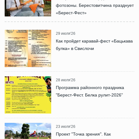
фотозоны. Берестовитчина празднует
«Берест-Фест»
29 июля'26
Как пройдет каравай-фест «Бацькава
булка» в Свислочи
28 июля'26
Программа районного праздника
"Берест-Фест. Белка рулит-2026"
23 июля'26
Проект "Точка зрения". Как