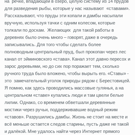
на речке, впадающей в озеро, целую систему из 14 прудов
для разведения рыбы, которые у нас называют «ставами».
Рассказывают, что пруды эти копали и дамбы насыпали
вручную, используя тачки с одним колесом, которые
толкали по доскам. Желающих для такой работы в
деревнях было очень много – говорят, даже в очередь
записывались. Для того чтобы сделать более
полноводным центральный пруд, был прокопан через лес
канал от эйминовского «става». Канал этот давно пересох и
зарос деревьями, но до сих пор поражает тем, сколько
ручного труда было вложено, чтобы вырыть его. «Ставы» -
это замечательный уголок природы рядом с Берестовицей.
Я помню, как здесь проводились массовые гулянья, а на
центральном «ставе» купались люди и там цвели белые
лилии. Однако, со временем обветшали деревянные
мостики через ручьи, поддерживавшие водный режим
«ставов». Разрушились дамбы. Жизнь не стоит на месте и
всё меньше остается следов старины, пусть даже не такой
и далёкой. Мне удалось найти через Интернет прямого