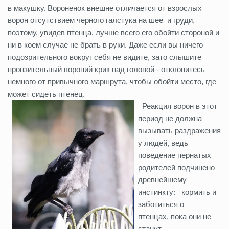
в макушку. Вороненок внешне отличается от взрослых
ворон отсутствием черного галстука на шее и груди,
поэтому, увидев птенца, лучше всего его обойти стороной и
ни в коем случае не брать в руки. Даже если вы ничего
подозрительного вокруг себя не видите, зато слышите
пронзительный вороний крик над головой - отклонитесь
немного от привычного маршрута, чтобы обойти место, где
может сидеть птенец.
Реакция ворон в этот
период не должна
вызывать раздражения
у людей, ведь
поведение пернатых
родителей подчинено
древнейшему
инстинкту: кормить и
заботиться о
птенцах, пока они не
станут