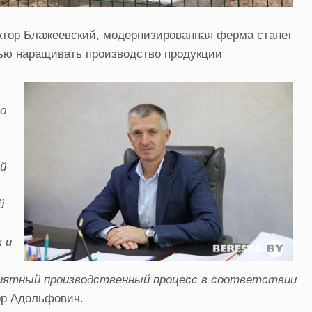
ктор Блажеевский, модернизированная ферма станет
ью наращивать производство продукции
ло
ой
й
 и
иятный производственный процесс в соответствии
ор Адольфович.