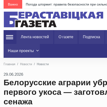
Важно
Воровал химикаты для своего огорода
Лента новостей
О газете
Подписка
Наши проекты
Главная
Новости
Новости
29.06.2026
Белорусские аграрии убр
первого укоса — заготов
сенажа