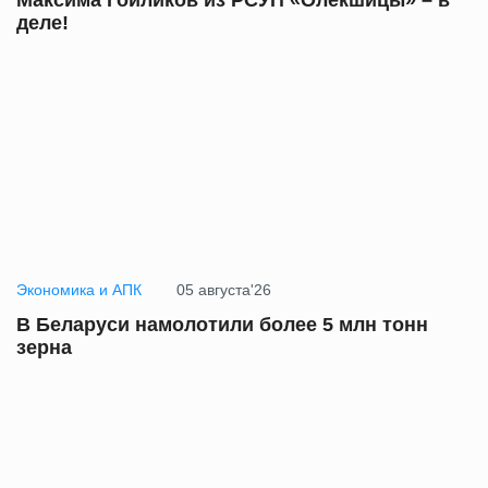
Максима Гойликов из РСУП «Олекшицы» – в
деле!
Экономика и АПК
05 августа'26
В Беларуси намолотили более 5 млн тонн
зерна