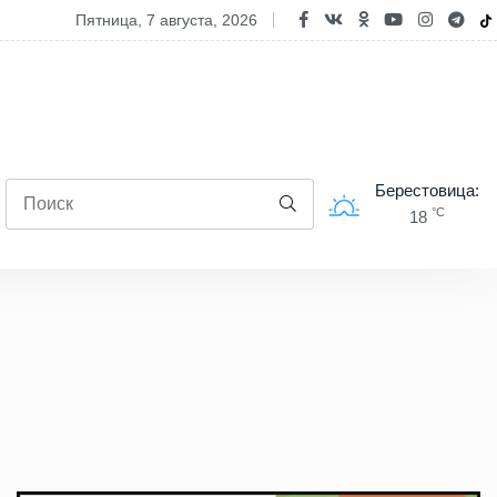
ница на замке, а сердца - открыты: школьники из Волковыска побыв
пятница, 7 августа, 2026
Берестовица:
°C
18